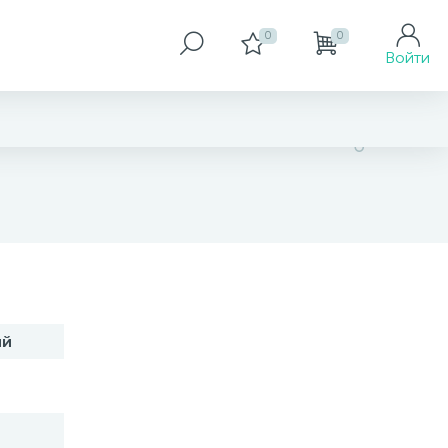
0
0
Войти
32 125 грн
ий
Размер
16,5
17,5
18
18,5
19
19,5