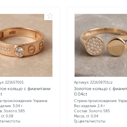
ул: 221607001
Артикул: 221608701cz
тое кольцо с фианитами
Золотое кольцо с фиани
ct
0.04ct
а происхождения: Украина
Страна происхождения: Укра
делия: 3,04 г.
Вес изделия: 2,4 г.
в: Золото 585
Состав: Золото 585
 ct:
0,08
Масса, ct:
0,04
ета/чистоты:
Гр.цвета/чистоты: