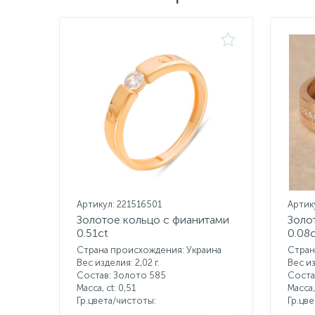
Артикул: 221516501
Артик
Золотое кольцо с фианитами
Золо
0.51ct
0.08
Страна происхождения: Украина
Стран
Вес изделия: 2,02 г.
Вес из
Состав: Золото 585
Соста
Масса, ct:
0,51
Масса,
Гр.цвета/чистоты:
Гр.цв