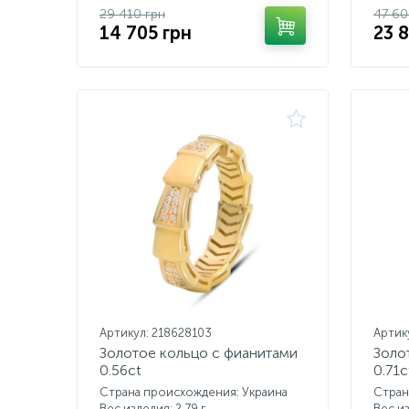
29 410 грн
47 60
14 705 грн
23 
Артикул: 218628103
Артик
Золотое кольцо с фианитами
Золо
0.56ct
0.71c
Страна происхождения: Украина
Стран
Вес изделия: 2,79 г.
Вес из