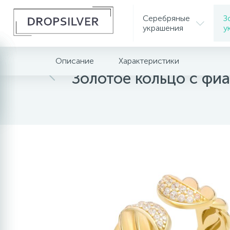
Серебряные
З
украшения
у
Описание
Характеристики
Главная
Золотые украшения
Золотые коль
Золотое кольцо с фи