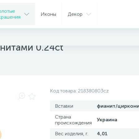
олотые
Иконы
Декор
крашения
ца
анитами 0.24ct
Код товара:
218380803cz
Вставки
фианит/циркон
Страна
Украина
происхождения
Вес изделия, г.
4,01