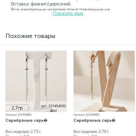
Вставка: фианит/цирконий.
Все ювелирные изделия представленные на
Показать еще
нашем сайте прошли внутренний контроль
качества, а также контроль государственной
пробирной службой Украины, на всех изделиях
стоит соответствующая проба. К каждому
Похожие товары
ювелирному украшению прилагаются бирка с
указанием всех параметров.*Цвета изделий на
сайте могут незначительно отличаться от
реальных из-за особенностей цветопередачи
экрана
Артикул: 221454002
Артикул: 221454001
Серебряные серь�
Серебряные серь�
Вес изделия: 2,73 г.
Вес изделия: 2,79 г.