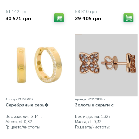
61 142 грн
58 810 грн
30 571 грн
29 405 грн
Артикул: 217513103
Артикул: 220273801cz
Серебряные серь�
Золотые серьги с
Вес изделия: 2,14 г.
Вес изделия: 1,32 г.
Масса, ct:
0,32
Масса, ct:
0,32
Гр.цвета/чистоты:
Гр.цвета/чистоты: