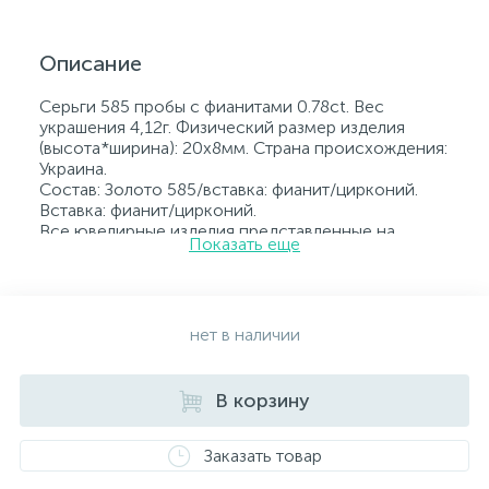
Описание
Серьги 585 пробы с фианитами 0.78ct. Вес
украшения 4,12г. Физический размер изделия
(высота*ширина): 20х8мм. Страна происхождения:
Украина.
Состав: Золото 585/вставка: фианит/цирконий.
Вставка: фианит/цирконий.
Все ювелирные изделия представленные на
Показать еще
нашем сайте прошли внутренний контроль
качества, а также контроль государственной
пробирной службой Украины, на всех изделиях
стоит соответствующая проба. К каждому
ювелирному украшению прилагаются бирка с
нет в наличии
указанием всех параметров.*Цвета изделий на
сайте могут незначительно отличаться от
реальных из-за особенностей цветопередачи
В корзину
экрана
Заказать товар