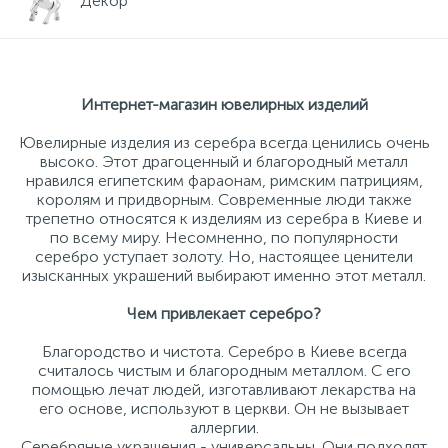
Декор
Золотые серьги
Серебряные колье
102
Интернет-магазин ювелирных изделий
Золотые цепи
Серебряные цепочки
Ювелирные изделия из серебра всегда ценились очень
высоко. Этот драгоценный и благородный металл
Серебряные аксессуары
нравился египетским фараонам, римским патрициям,
королям и придворным. Современные люди также
трепетно относятся к изделиям из серебра в Киеве и
по всему миру. Несомненно, по популярности
Серебряные сувениры
серебро уступает золоту. Но, настоящее ценители
изысканных украшений выбирают именно этот металл.
Чем привлекает серебро?
Благородство и чистота. Серебро в Киеве всегда
считалось чистым и благородным металлом. С его
помощью лечат людей, изготавливают лекарства на
его основе, используют в церкви. Он не вызывает
аллергии.
Серебряные украшения - универсальны. Они подходят