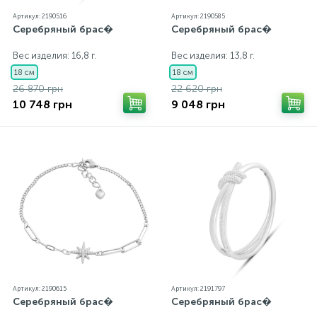
Артикул: 2190516
Артикул: 2190585
Серебряный брас�
Серебряный брас�
Золотые серьги
Серебряные колье
Вес изделия: 16,8 г.
Вес изделия: 13,8 г.
102
18 см
18 см
Золотые цепи
Серебряные цепочки
26 870 грн
22 620 грн
10 748 грн
9 048 грн
Серебряные аксессуары
Серебряные сувениры
Артикул: 2190615
Артикул: 2191797
Серебряный брас�
Серебряный брас�