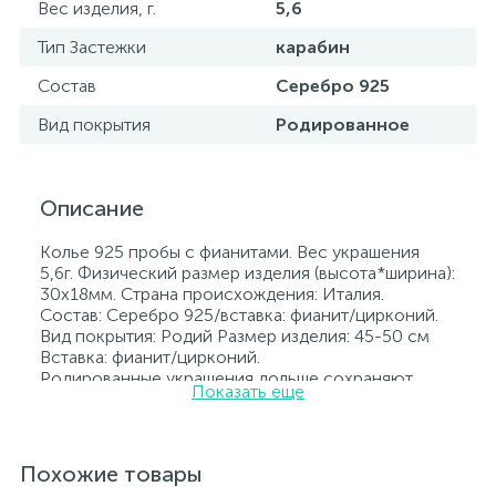
Вес изделия, г.
5,6
Тип Застежки
карабин
Состав
Серебро 925
Вид покрытия
Родированное
Описание
Колье 925 пробы с фианитами. Вес украшения
5,6г. Физический размер изделия (высота*ширина):
30х18мм. Страна происхождения: Италия.
Состав: Серебро 925/вставка: фианит/цирконий.
Вид покрытия: Родий Размер изделия: 45-50 см
Вставка: фианит/цирконий.
Родированные украшения дольше сохраняют
Показать еще
свое первоначальное состояние, а именно цвет и
блеск металла. Все ювелирные изделия
представленные на нашем сайте прошли
внутренний контроль качества, а также контроль
Похожие товары
государственной пробирной службой Украины, на