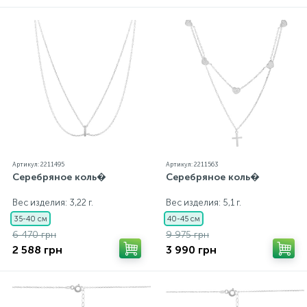
всех изделиях стоит соответствующая проба. К
каждому ювелирному украшению прилагаются
бирка с указанием всех параметров.*Цвета
изделий на сайте могут незначительно отличаться
от реальных из-за особенностей цветопередачи
экрана
Артикул: 2211495
Артикул: 2211563
Серебряное коль�
Серебряное коль�
Вес изделия: 3,22 г.
Вес изделия: 5,1 г.
35-40 см
40-45 см
6 470 грн
9 975 грн
2 588 грн
3 990 грн