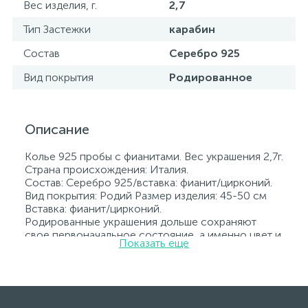
Вес изделия, г.
2,7
Тип Застежки
карабин
Состав
Серебро 925
Вид покрытия
Родированное
Описание
Колье 925 пробы с фианитами. Вес украшения 2,7г.
Страна происхождения: Италия.
Состав: Серебро 925/вставка: фианит/цирконий.
Вид покрытия: Родий Размер изделия: 45-50 см
Вставка: фианит/цирконий.
Родированные украшения дольше сохраняют
свое первоначальное состояние, а именно цвет и
Показать еще
блеск металла. Все ювелирные изделия
представленные на нашем сайте прошли
внутренний контроль качества, а также контроль
государственной пробирной службой Украины, на
всех изделиях стоит соответствующая проба. К