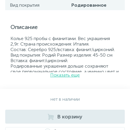
Вид покрытия
Родированное
Описание
Колье 925 пробы с фианитами. Вес украшения
2,9г. Страна происхождения: Италия.
Состав: Серебро 925/вставка: фианит/цирконий.
Вид покрытия: Родий Размер изделия: 45-50 см
Вставка: фианит/цирконий.
Родированные украшения дольше сохраняют
свое первоначальное состояние, а именно цвет и
Показать еще
блеск металла. Все ювелирные изделия
представленные на нашем сайте прошли
внутренний контроль качества, а также контроль
государственной пробирной службой Украины, на
всех изделиях стоит соответствующая проба. К
нет в наличии
каждому ювелирному украшению прилагаются
бирка с указанием всех параметров.*Цвета
изделий на сайте могут незначительно отличаться
В корзину
от реальных из-за особенностей цветопередачи
экрана