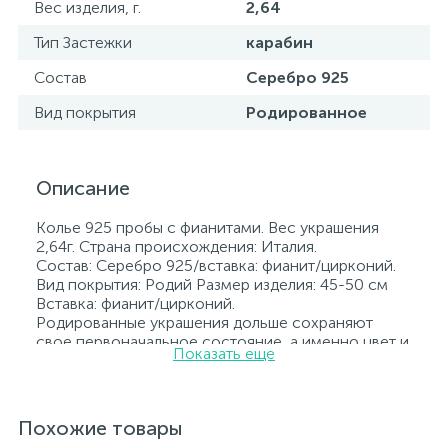
Вес изделия, г.
2,64
Тип Застежки
карабин
Состав
Серебро 925
Вид покрытия
Родированное
Описание
Колье 925 пробы с фианитами. Вес украшения
2,64г. Страна происхождения: Италия.
Состав: Серебро 925/вставка: фианит/цирконий.
Вид покрытия: Родий Размер изделия: 45-50 см
Вставка: фианит/цирконий.
Родированные украшения дольше сохраняют
свое первоначальное состояние, а именно цвет и
Показать еще
блеск металла. Все ювелирные изделия
представленные на нашем сайте прошли
внутренний контроль качества, а также контроль
государственной пробирной службой Украины, на
Похожие товары
всех изделиях стоит соответствующая проба. К