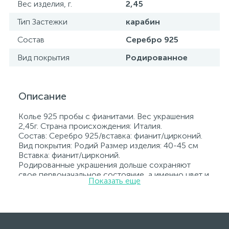
Вес изделия, г.
2,45
Тип Застежки
карабин
Состав
Серебро 925
Вид покрытия
Родированное
Описание
Колье 925 пробы с фианитами. Вес украшения
2,45г. Страна происхождения: Италия.
Состав: Серебро 925/вставка: фианит/цирконий.
Вид покрытия: Родий Размер изделия: 40-45 см
Вставка: фианит/цирконий.
Родированные украшения дольше сохраняют
свое первоначальное состояние, а именно цвет и
Показать еще
блеск металла. Все ювелирные изделия
представленные на нашем сайте прошли
внутренний контроль качества, а также контроль
государственной пробирной службой Украины, на
всех изделиях стоит соответствующая проба. К