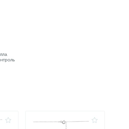
лла.
онтроль