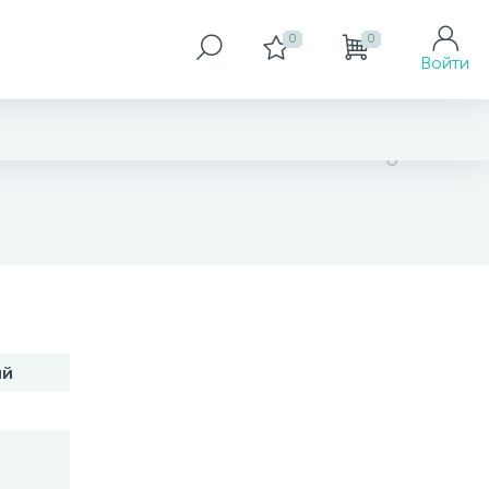
0
0
Войти
2 874 грн
ий
Размер
40-45 см