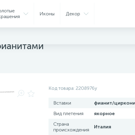
олотые
Иконы
Декор
крашения
ые колье
фианитами
Код товара:
2208976y
Вставки
фианит/циркон
Вид плетения
якорное
Страна
Италия
происхождения