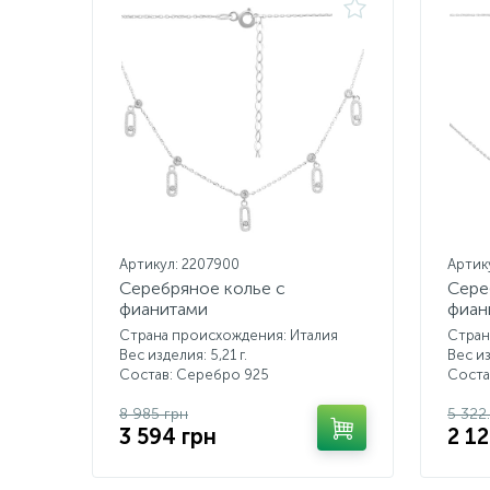
Артикул: 2207900
Артик
Серебряное колье с
Сере
фианитами
фиан
Страна происхождения: Италия
Стран
Вес изделия: 5,21 г.
Вес из
Состав: Серебро 925
Соста
8 985 грн
5 322
3 594 грн
2 12