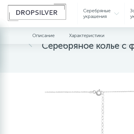
Серебряные
З
украшения
у
Описание
Характеристики
Главная
Серебряные украшения
Серебрян
Серебряное колье с 