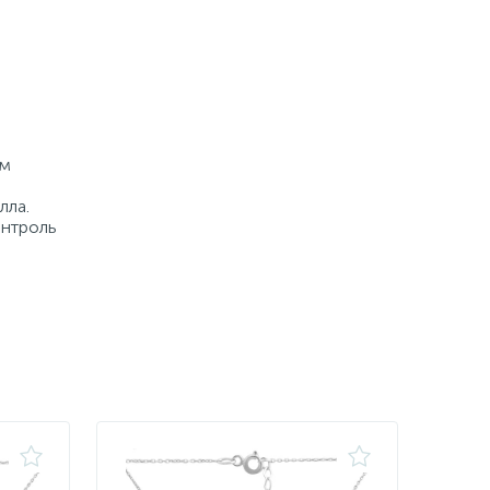
см
лла.
онтроль