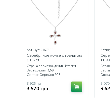
Артикул: 2167600
Артик
Серебряное колье с гранатом
Сере
1.157ct
1.099
Страна происхождения: Италия
Стран
Вес изделия: 3,69 г.
Вес из
Состав: Серебро 925
Соста
8 925 грн
9 070
3 570 грн
3 6