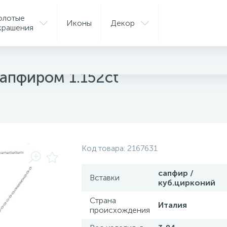
олотые
Иконы
Декор
крашения
сапфиром 1.152ct
Код товара:
2167631
сапфир /
Вставки
куб.цирконий
Страна
Италия
происхождения