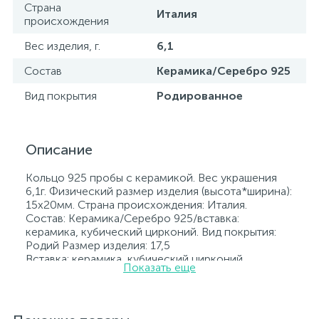
Страна
Италия
происхождения
Вес изделия, г.
6,1
Состав
Керамика/Серебро 925
Вид покрытия
Родированное
Описание
Кольцо 925 пробы с керамикой. Вес украшения
6,1г. Физический размер изделия (высота*ширина):
15х20мм. Страна происхождения: Италия.
Состав: Керамика/Серебро 925/вставка:
керамика, кубический цирконий. Вид покрытия:
Родий Размер изделия: 17,5
Вставка: керамика, кубический цирконий.
Показать еще
Родированные украшения дольше сохраняют
свое первоначальное состояние, а именно цвет и
блеск металла. Все ювелирные изделия
представленные на нашем сайте прошли