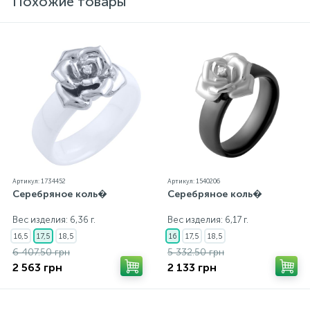
Похожие товары
внутренний контроль качества, а также контроль
государственной пробирной службой Украины, на
всех изделиях стоит соответствующая проба. К
каждому ювелирному украшению прилагаются
бирка с указанием всех параметров.*Цвета
изделий на сайте могут незначительно отличаться
от реальных из-за особенностей цветопередачи
экрана
Артикул: 1734452
Артикул: 1540206
Серебряное коль�
Серебряное коль�
Вес изделия: 6,36 г.
Вес изделия: 6,17 г.
16,5
17,5
18,5
16
17,5
18,5
6 407.50 грн
5 332.50 грн
2 563 грн
2 133 грн