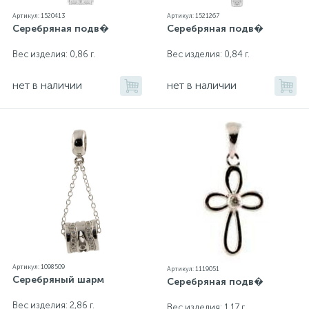
Артикул: 1520413
Артикул: 1521267
Серебряная подв�
Серебряная подв�
Золотые серьги
Серебряные колье
Вес изделия: 0,86 г.
Вес изделия: 0,84 г.
102
Золотые цепи
Серебряные цепочки
нет в наличии
нет в наличии
Серебряные аксессуары
Серебряные сувениры
Артикул: 1098509
Артикул: 1119051
Серебряный шарм
Серебряная подв�
Вес изделия: 2,86 г.
Вес изделия: 1,17 г.