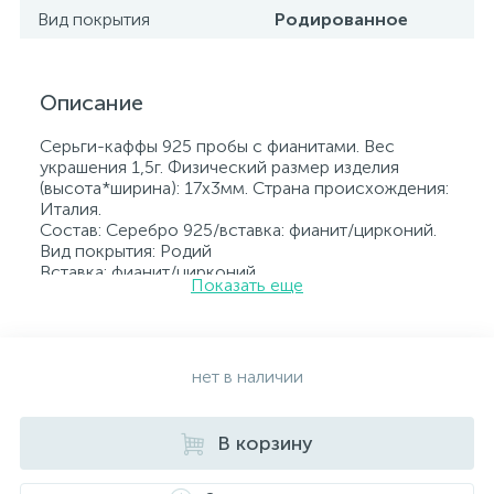
Вид покрытия
Родированное
Описание
Серьги-каффы 925 пробы с фианитами. Вес
украшения 1,5г. Физический размер изделия
(высота*ширина): 17х3мм. Страна происхождения:
Италия.
Состав: Серебро 925/вставка: фианит/цирконий.
Вид покрытия: Родий
Вставка: фианит/цирконий.
Показать еще
Родированные украшения дольше сохраняют
свое первоначальное состояние, а именно цвет и
блеск металла. Все ювелирные изделия
представленные на нашем сайте прошли
внутренний контроль качества, а также контроль
нет в наличии
государственной пробирной службой Украины, на
всех изделиях стоит соответствующая проба. К
каждому ювелирному украшению прилагаются
В корзину
бирка с указанием всех параметров.*Цвета
изделий на сайте могут незначительно отличаться