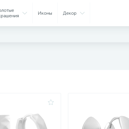
олотые
Иконы
Декор
крашения
ые серьги