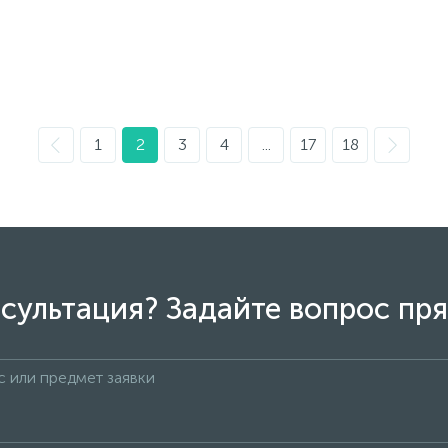
1
2
3
4
...
17
18
сультация? Задайте вопрос пря