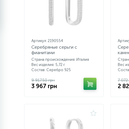
Артикул: 2190554
Артик
Серебряные серьги с
Сере
фианитами
камн
Страна происхождения: Италия
Стран
Вес изделия: 5,72 г.
Вес из
Состав: Серебро 925
Соста
9 917.50 грн
7 072
3 967 грн
2 8