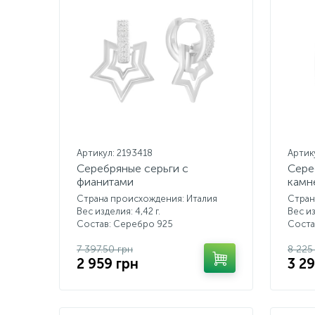
Артикул: 2193418
Артик
Серебряные серьги с
Сере
фианитами
камн
Страна происхождения: Италия
Стран
Вес изделия: 4,42 г.
Вес из
Состав: Серебро 925
Соста
7 397.50 грн
8 225
2 959 грн
3 2