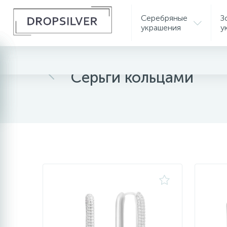
Серебряные
З
украшения
у
Главная
Серебряные украшения
Серебрян
Серьги кольцами