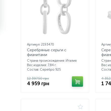
Артикул: 2193470
Артик
Серебряные серьги с
Сере
фианитами
фиан
Страна происхождения: Италия
Стран
Вес изделия: 7,84 г.
Вес из
Состав: Серебро 925
Соста
12 397.50 грн
4 352
4 959 грн
1 7