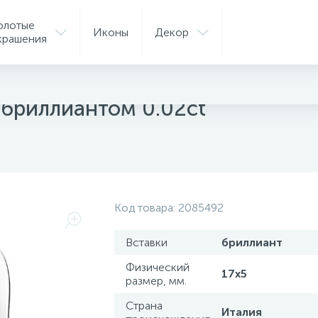
олотые
Иконы
Декор
крашения
ые серьги
 бриллиантом 0.02ct
Код товара:
2085492
Вставки
бриллиант
Физический
17х5
размер, мм.
Страна
Италия