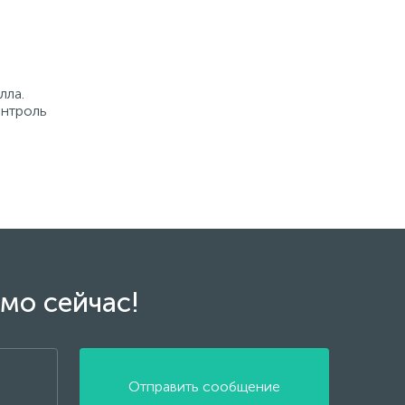
лла.
онтроль
мо сейчас!
Отправить сообщение