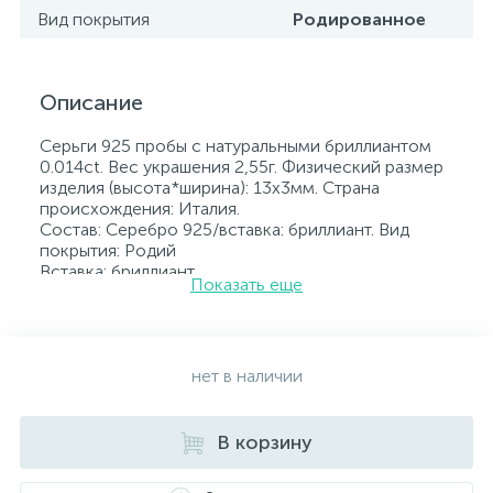
Вид покрытия
Родированное
Описание
Серьги 925 пробы с натуральными бриллиантом
0.014ct. Вес украшения 2,55г. Физический размер
изделия (высота*ширина): 13х3мм. Страна
происхождения: Италия.
Состав: Серебро 925/вставка: бриллиант. Вид
покрытия: Родий
Вставка: бриллиант.
Показать еще
Родированные украшения дольше сохраняют
свое первоначальное состояние, а именно цвет и
блеск металла. Все ювелирные изделия
представленные на нашем сайте прошли
внутренний контроль качества, а также контроль
нет в наличии
государственной пробирной службой Украины, на
всех изделиях стоит соответствующая проба. К
каждому ювелирному украшению прилагаются
В корзину
бирка с указанием всех параметров.*Цвета
изделий на сайте могут незначительно отличаться