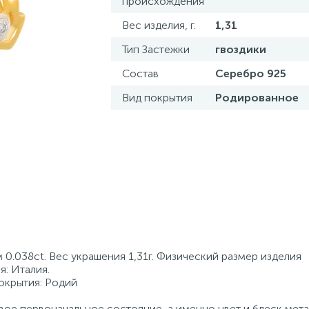
происхождения
Вес изделия, г.
1,31
Тип Застежки
гвоздики
Состав
Серебро 925
Вид покрытия
Родированное
0.038ct. Вес украшения 1,31г. Физический размер изделия
: Италия.
покрытия: Родий
ое первоначальное состояние, а именно цвет и блеск мета