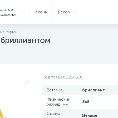
олотые
Иконы
Декор
крашения
ые серьги
 бриллиантом
Код товара:
2210610
Вставки
бриллиант
Физический
8х8
размер, мм.
Страна
Италия