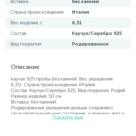
Вставки
без камней
Страна происхождения
Италия
Вес изделия, г.
6,31
Состав
Каучук/Серебро 925
Вид покрытия
Родированное
Описание
каучук 925 пробы без камней. Вес украшения
6,31г. Страна происхождения: Италия.
Состав: Каучук/Серебро 925. Вид покрытия: Родий
Размер изделия: 50 см
Вставка: без камней.
Родированные украшения дольше сохраняют
свое первоначальное состояние, а именно цвет и
Показать еще
блеск металла. Все ювелирные изделия
представленные на нашем сайте прошли
внутренний контроль качества, а также контроль