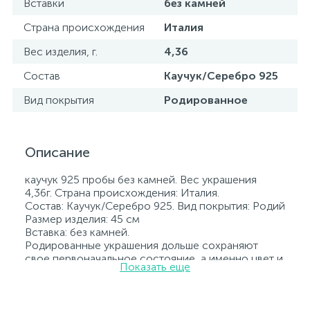
Вставки
без камней
Страна происхождения
Италия
Вес изделия, г.
4,36
Состав
Каучук/Серебро 925
Вид покрытия
Родированное
Описание
каучук 925 пробы без камней. Вес украшения
4,36г. Страна происхождения: Италия.
Состав: Каучук/Серебро 925. Вид покрытия: Родий
Размер изделия: 45 см
Вставка: без камней.
Родированные украшения дольше сохраняют
свое первоначальное состояние, а именно цвет и
Показать еще
блеск металла. Все ювелирные изделия
представленные на нашем сайте прошли
внутренний контроль качества, а также контроль