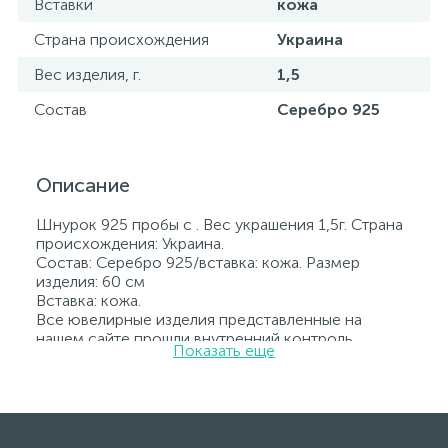
Вставки
кожа
Страна происхождения
Украина
Вес изделия, г.
1,5
Состав
Серебро 925
Описание
Шнурок 925 пробы с . Вес украшения 1,5г. Страна
происхождения: Украина.
Состав: Серебро 925/вставка: кожа. Размер
изделия: 60 см
Вставка: кожа.
Все ювелирные изделия представленные на
нашем сайте прошли внутренний контроль
Показать еще
качества, а также контроль государственной
пробирной службой Украины, на всех изделиях
стоит соответствующая проба. К каждому
ювелирному украшению прилагаются бирка с
указанием всех параметров.*Цвета изделий на