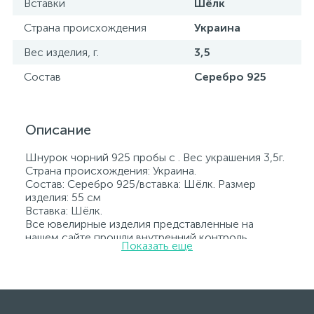
Вставки
Шёлк
Страна происхождения
Украина
Вес изделия, г.
3,5
Состав
Серебро 925
Описание
Шнурок чорний 925 пробы с . Вес украшения 3,5г.
Страна происхождения: Украина.
Состав: Серебро 925/вставка: Шёлк. Размер
изделия: 55 см
Вставка: Шёлк.
Все ювелирные изделия представленные на
нашем сайте прошли внутренний контроль
Показать еще
качества, а также контроль государственной
пробирной службой Украины, на всех изделиях
стоит соответствующая проба. К каждому
ювелирному украшению прилагаются бирка с
указанием всех параметров.*Цвета изделий на