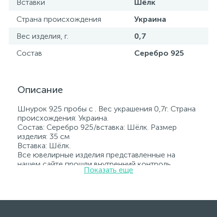
Вставки
Шёлк
Страна происхождения
Украина
Вес изделия, г.
0,7
Состав
Серебро 925
Описание
Шнурок 925 пробы с . Вес украшения 0,7г. Страна
происхождения: Украина.
Состав: Серебро 925/вставка: Шёлк. Размер
изделия: 35 см
Вставка: Шёлк.
Все ювелирные изделия представленные на
нашем сайте прошли внутренний контроль
Показать еще
качества, а также контроль государственной
пробирной службой Украины, на всех изделиях
стоит соответствующая проба. К каждому
ювелирному украшению прилагаются бирка с
указанием всех параметров.*Цвета изделий на