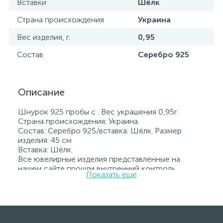
Вставки
Шёлк
Страна происхождения
Украина
Вес изделия, г.
0,95
Состав
Серебро 925
Описание
Шнурок 925 пробы с . Вес украшения 0,95г.
Страна происхождения: Украина.
Состав: Серебро 925/вставка: Шёлк. Размер
изделия: 45 см
Вставка: Шёлк.
Все ювелирные изделия представленные на
нашем сайте прошли внутренний контроль
Показать еще
качества, а также контроль государственной
пробирной службой Украины, на всех изделиях
стоит соответствующая проба. К каждому
ювелирному украшению прилагаются бирка с
указанием всех параметров.*Цвета изделий на