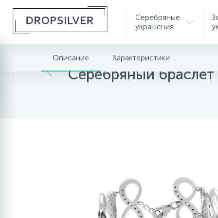
Серебряные
З
украшения
у
Описание
Характеристики
Главная
Серебряный браслет 