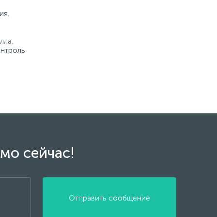
ия.
лла.
онтроль
мо сейчас!
Отправить сообщение