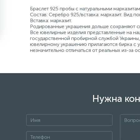
Браслет 925 пробы с натуральными марказитами
Состав: Серебро 925/вставка: марказит. Вид п
Вставка: марказит.
Родированные украшения дольше сохраняют св
Все ювелирные изделия представленные на наш
государственной пробирной службой Украины, 
ювелирному украшению прилагаются бирка с ук
незначительно отличаться от реальных из-за 
Нужна кон