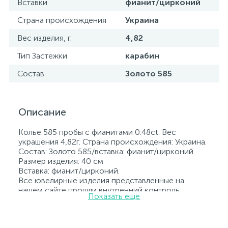
Вставки
фианит/цирконий
Страна происхождения
Украина
Вес изделия, г.
4,82
Тип Застежки
карабин
Состав
Золото 585
Описание
Колье 585 пробы с фианитами 0.48ct. Вес
украшения 4,82г. Страна происхождения: Украина.
Состав: Золото 585/вставка: фианит/цирконий.
Размер изделия: 40 см
Вставка: фианит/цирконий.
Все ювелирные изделия представленные на
нашем сайте прошли внутренний контроль
Показать еще
качества, а также контроль государственной
пробирной службой Украины, на всех изделиях
стоит соответствующая проба. К каждому