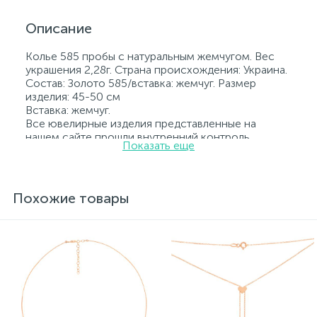
Описание
Колье 585 пробы с натуральным жемчугом. Вес
украшения 2,28г. Страна происхождения: Украина.
Состав: Золото 585/вставка: жемчуг. Размер
изделия: 45-50 см
Вставка: жемчуг.
Все ювелирные изделия представленные на
нашем сайте прошли внутренний контроль
Показать еще
качества, а также контроль государственной
пробирной службой Украины, на всех изделиях
стоит соответствующая проба. К каждому
ювелирному украшению прилагаются бирка с
Похожие товары
указанием всех параметров.*Цвета изделий на
сайте могут незначительно отличаться от
реальных из-за особенностей цветопередачи
экрана