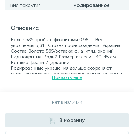
Вид покрытия
Родированное
Описание
Колье 585 пробы с фианитами 0.98ct. Вес
украшения 5,81г. Страна происхождения: Украина.
Состав: Золото 585/вставка: фианит/цирконий.
Вид покрытия: Родий Размер изделия: 40-45 см
Вставка: фианит/цирконий.
Родированные украшения дольше сохраняют
свое первоначальное состояние, а именно цвет и
Показать еще
блеск металла. Все ювелирные изделия
представленные на нашем сайте прошли
внутренний контроль качества, а также контроль
государственной пробирной службой Украины, на
всех изделиях стоит соответствующая проба. К
нет в наличии
каждому ювелирному украшению прилагаются
бирка с указанием всех параметров.*Цвета
изделий на сайте могут незначительно отличаться
В корзину
от реальных из-за особенностей цветопередачи
экрана