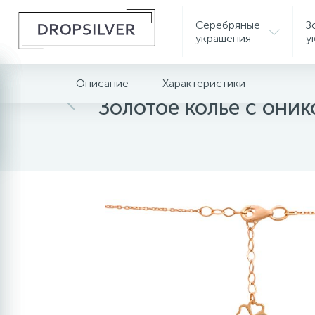
Серебряные
З
украшения
у
Описание
Характеристики
Главная
Золотые украшения
Золотое колье с они