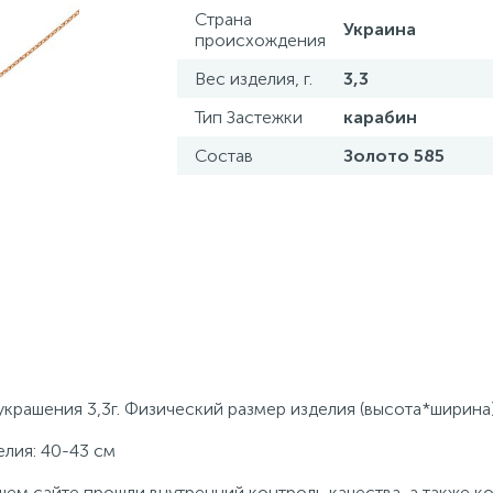
Страна
Украина
происхождения
Вес изделия, г.
3,3
Тип Застежки
карабин
Состав
Золото 585
крашения 3,3г. Физический размер изделия (высота*ширина)
елия: 40-43 см
ем сайте прошли внутренний контроль качества, а также к