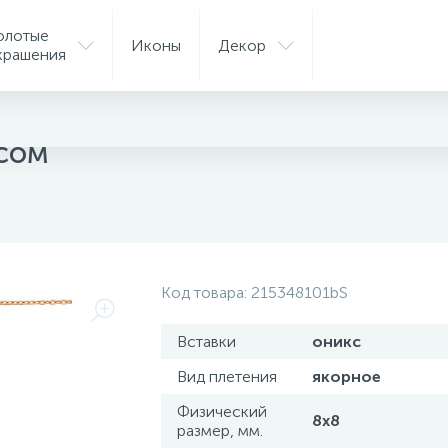
олотые
Иконы
Декор
крашения
ксом
Код товара:
215348101bS
Вставки
оникс
Вид плетения
якорное
Физический
8x8
размер, мм.