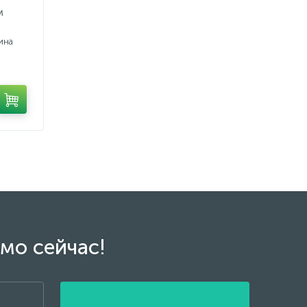
м
ина
мо сейчас!