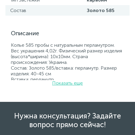
Состав
Золото 585
Описание
Колье 585 пробы с натуральным перламутром.
Вес украшения 4,02г. Физический размер изделия
(высота*ширина): 10x10мм. Страна
происхождения: Украина.
Состав: Золото 585/вставка: перламутр. Размер
изделия: 40-45 см
Вставка: перламутр.
Показать еще
Все ювелирные изделия представленные на
нашем сайте прошли внутренний контроль
качества, а также контроль государственной
пробирной службой Украины, на всех изделиях
стоит соответствующая проба. К каждому
ювелирному украшению прилагаются бирка с
Нужна консультация? Задайте
указанием всех параметров.*Цвета изделий на
вопрос прямо сейчас!
сайте могут незначительно отличаться от
реальных из-за особенностей цветопередачи