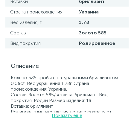
Вставки
бриллиант
Страна происхождения
Украина
Вес изделия, г.
1,78
Состав
Золото 585
Вид покрытия
Родированное
Описание
Кольцо 585 пробы с натуральными бриллиантом
0.08ct. Вес украшения 1,78г. Страна
происхождения: Украина.
Состав: Золото 585/вставка: бриллиант. Вид
покрытия: Родий Размер изделия: 18
Вставка: бриллиант.
Родированные украшения дольше сохраняют
Показать еще
свое первоначальное состояние, а именно цвет и
блеск металла. Все ювелирные изделия
представленные на нашем сайте прошли