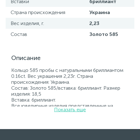
Вставки
бриллиант
Страна происхождения
Украина
Вес изделия, г.
2,23
Состав
Золото 585
Описание
Кольцо 585 пробы с натуральными бриллиантом
0.16ct. Вес украшения 2,23г. Страна
происхождения: Украина.
Состав: Золото 585/вставка: бриллиант. Размер
изделия: 18,5
Вставка: бриллиант.
Все ювелирные изделия представленные на
Показать еще
нашем сайте прошли внутренний контроль
качества, а также контроль государственной
пробирной службой Украины, на всех изделиях
стоит соответствующая проба. К каждому
ювелирному украшению прилагаются бирка с