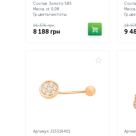
Состав: Золото 585
Соста
Масса, ct:
0,08
Масса,
Гр.цвета/чистоты:
Гр.цв
16 376 грн
18 97
8 188 грн
9 4
Артикул: 215516401
Артик