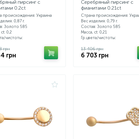
бряный пирсинг с
Серебряный пирсинг с
итами 0.2ct
фианитами 0.21ct
а происхождения: Украина
Страна происхождения: Укра
делия: 0,87 г.
Вес изделия: 0,79 г.
в: Золото 585
Состав: Золото 585
 ct:
0,2
Масса, ct:
0,21
ета/чистоты:
Гр.цвета/чистоты:
8 грн
13 406 грн
44 грн
6 703 грн