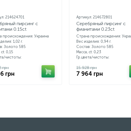
ул: 214624701
Артикул: 214672801
бряный пирсинг с
Серебряный пирсинг с
итами 0.15ct
фианитами 0.23ct
а происхождения: Украина
Страна происхождения: Укра
делия: 1,02 г.
Вес изделия: 0,94 г.
в: Золото 585
Состав: Золото 585
 ct:
0,15
Масса, ct:
0,23
ета/чистоты:
Гр.цвета/чистоты:
2 грн
15 928 грн
26 грн
7 964 грн