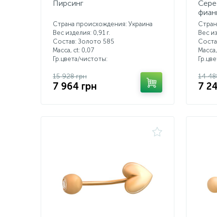
Пирсинг
Сере
фиан
Страна происхождения: Украина
Стран
Вес изделия: 0,91 г.
Вес из
Состав: Золото 585
Соста
Масса, ct:
0,07
Масса,
Гр.цвета/чистоты:
Гр.цв
15 928 грн
14 48
7 964 грн
7 2