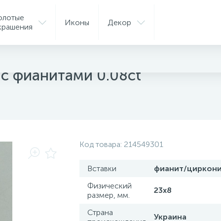
олотые
Иконы
Декор
крашения
с фианитами 0.08ct
Код товара:
214549301
Вставки
фианит/циркон
Физический
23х8
размер, мм.
Страна
Украина