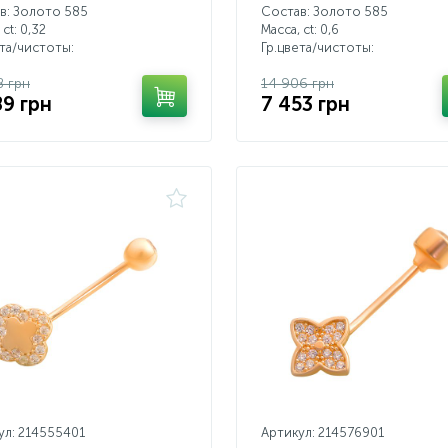
в: Золото 585
Состав: Золото 585
 ct:
0,32
Масса, ct:
0,6
ета/чистоты:
Гр.цвета/чистоты:
8 грн
14 906 грн
89 грн
7 453 грн
ул: 214555401
Артикул: 214576901