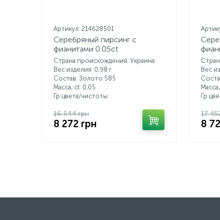
Артикул: 214628501
Артик
Серебряный пирсинг с
Сере
фианитами 0.05ct
фиан
Страна происхождения: Украина
Стран
Вес изделия: 0,98 г.
Вес из
Состав: Золото 585
Соста
Масса, ct:
0,05
Масса,
Гр.цвета/чистоты:
Гр.цв
16 544 грн
17 45
8 272 грн
8 7