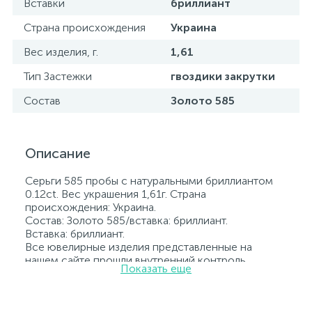
Вставки
бриллиант
Страна происхождения
Украина
Вес изделия, г.
1,61
Тип Застежки
гвоздики закрутки
Состав
Золото 585
Описание
Серьги 585 пробы с натуральными бриллиантом
0.12ct. Вес украшения 1,61г. Страна
происхождения: Украина.
Состав: Золото 585/вставка: бриллиант.
Вставка: бриллиант.
Все ювелирные изделия представленные на
нашем сайте прошли внутренний контроль
Показать еще
качества, а также контроль государственной
пробирной службой Украины, на всех изделиях
стоит соответствующая проба. К каждому