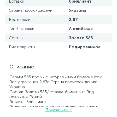
Вставки
бриллиант
Страна происхождения
Украина
Вес изделия, г.
2,87
Тип Застежки
Английская
Состав
Золото 585
Вид покрытия
Родированное
Описание
Серьги 585 пробы с натуральными бриллиантом.
Вес украшения 2,87г. Страна происхождения:
Украина.
Состав: Золото 585/вставка: бриллиант. Вид
покрытия: Родий
Вставка: бриллиант.
Родированные украшения дольше сохраняют
Показать еще
свое первоначальное состояние, а именно цвет и
блеск металла. Все ювелирные изделия