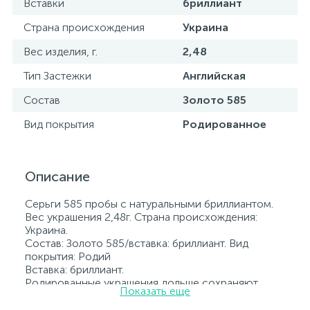
Вставки
бриллиант
Страна происхождения
Украина
Вес изделия, г.
2,48
Тип Застежки
Английская
Состав
Золото 585
Вид покрытия
Родированное
Описание
Серьги 585 пробы с натуральными бриллиантом.
Вес украшения 2,48г. Страна происхождения:
Украина.
Состав: Золото 585/вставка: бриллиант. Вид
покрытия: Родий
Вставка: бриллиант.
Родированные украшения дольше сохраняют
Показать еще
свое первоначальное состояние, а именно цвет и
блеск металла. Все ювелирные изделия