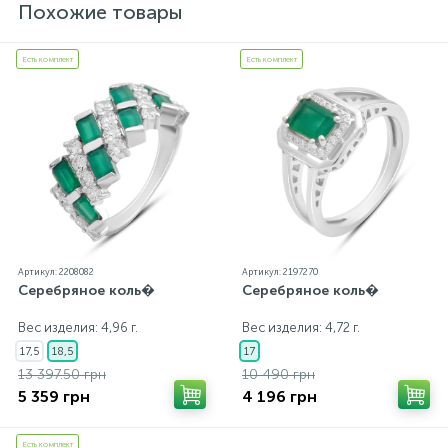
государственной пробирной службой Украины, на
Похожие товары
всех изделиях стоит соответствующая проба. К
каждому ювелирному украшению прилагаются
бирка с указанием всех параметров.*Цвета
Есть комплект
Есть комплект
изделий на сайте могут незначительно отличаться
от реальных из-за особенностей цветопередачи
экрана
Артикул: 2208082
Артикул: 2197270
Серебряное коль�
Серебряное коль�
Вес изделия: 4,96 г.
Вес изделия: 4,72 г.
17,5
18,5
17
13 397.50 грн
10 490 грн
5 359 грн
4 196 грн
Есть комплект