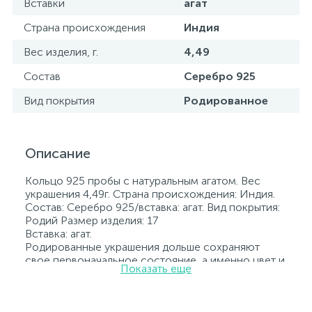
Вставки
агат
Страна происхождения
Индия
Вес изделия, г.
4,49
Состав
Серебро 925
Вид покрытия
Родированное
Описание
Кольцо 925 пробы с натуральным агатом. Вес
украшения 4,49г. Страна происхождения: Индия.
Состав: Серебро 925/вставка: агат. Вид покрытия:
Родий Размер изделия: 17
Вставка: агат.
Родированные украшения дольше сохраняют
свое первоначальное состояние, а именно цвет и
Показать еще
блеск металла. Все ювелирные изделия
представленные на нашем сайте прошли
внутренний контроль качества, а также контроль