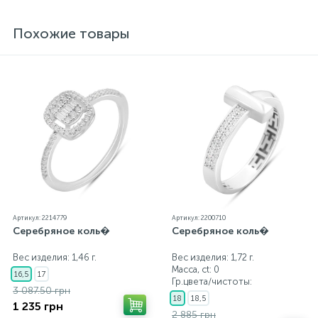
блеск металла. Все ювелирные изделия
представленные на нашем сайте прошли
Похожие товары
внутренний контроль качества, а также контроль
государственной пробирной службой Украины, на
всех изделиях стоит соответствующая проба. К
каждому ювелирному украшению прилагаются
бирка с указанием всех параметров.*Цвета
изделий на сайте могут незначительно отличаться
от реальных из-за особенностей цветопередачи
экрана
Артикул: 2214779
Артикул: 2200710
Серебряное коль�
Серебряное коль�
Вес изделия: 1,46 г.
Вес изделия: 1,72 г.
Масса, ct:
0
16,5
17
Гр.цвета/чистоты:
3 087.50 грн
18
18,5
1 235 грн
2 885 грн