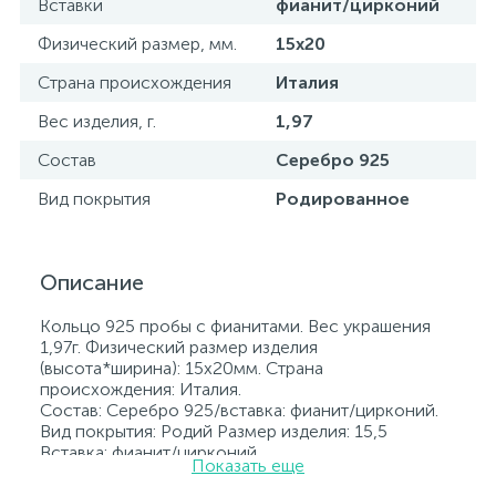
Вставки
фианит/цирконий
Физический размер, мм.
15х20
Страна происхождения
Италия
Вес изделия, г.
1,97
Состав
Серебро 925
Вид покрытия
Родированное
Описание
Кольцо 925 пробы с фианитами. Вес украшения
1,97г. Физический размер изделия
(высота*ширина): 15х20мм. Страна
происхождения: Италия.
Состав: Серебро 925/вставка: фианит/цирконий.
Вид покрытия: Родий Размер изделия: 15,5
Вставка: фианит/цирконий.
Показать еще
Родированные украшения дольше сохраняют
свое первоначальное состояние, а именно цвет и