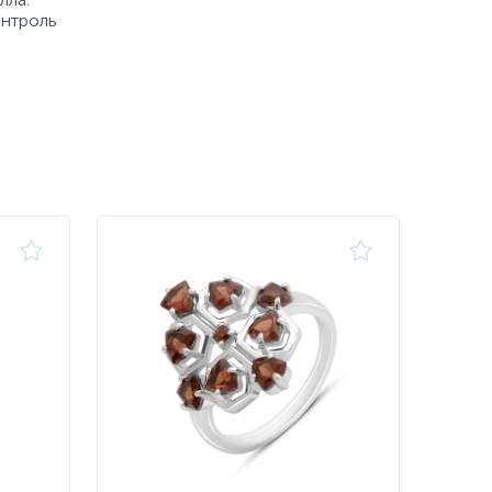
онтроль