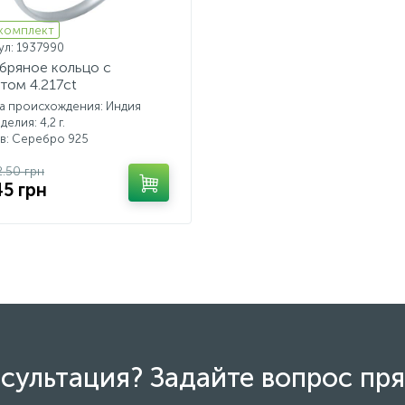
 комплект
ул: 1937990
бряное кольцо с
том 4.217ct
а происхождения: Индия
делия: 4,2 г.
в: Серебро 925
2.50 грн
45 грн
сультация? Задайте вопрос пря