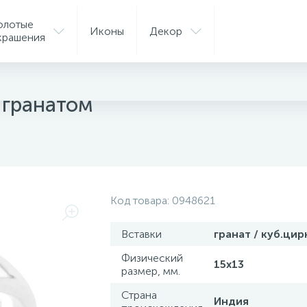
олотые
Иконы
Декор
крашения
 гранатом
Код товара:
0948621
Вставки
гранат / куб.ци
Физический
15х13
размер, мм.
Страна
Индия