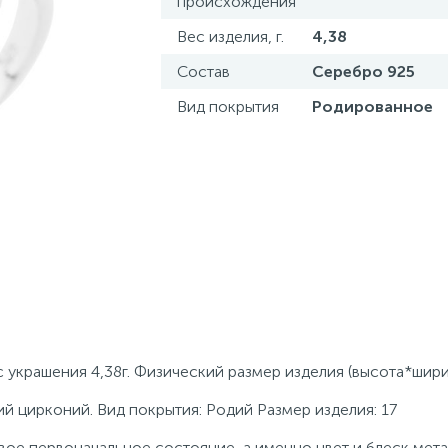
происхождения
Вес изделия, г.
4,38
Состав
Серебро 925
Вид покрытия
Родированное
 украшения 4,38г. Физический размер изделия (высота*шири
ий цирконий. Вид покрытия: Родий Размер изделия: 17
ое первоначальное состояние, а именно цвет и блеск мета