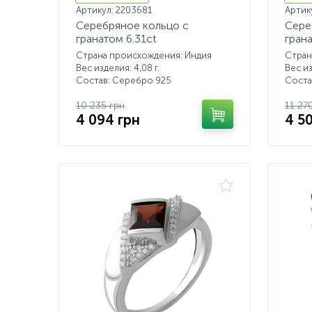
Артикул: 2203681
Артик
Серебряное кольцо с
Сере
гранатом 6.31ct
грана
Страна происхождения: Индия
Стран
Вес изделия: 4,08 г.
Вес из
Состав: Серебро 925
Соста
10 235 грн
11 27
4 094 грн
4 5