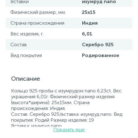
Вставки
изумруд nano
Физический размер, мм.
25х15
Страна происхождения
Индия
Вес изделия, г.
6,01
Состав
Серебро 925
Вид покрытия
Родированное
Описание
Кольцо 925 пробы с изумрудом nano 6.23ct. Вес
украшения 6,01г. Физический размер изделия
(высота*ширина): 25х15мм. Страна
происхождения: Индия.
Состав: Серебро 925/вставка: изумруд nano. Вид
покрытия: Родий Размер изделия: 19
Вставка: изумруд nano.
Показать еще
Родированные украшения дольше сохраняют
свое первоначальное состояние, а именно цвет и