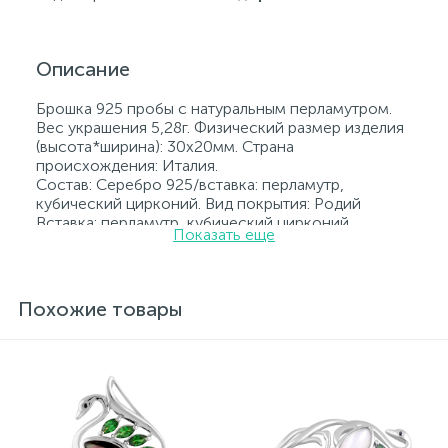
Описание
Брошка 925 пробы с натуральным перламутром.
Вес украшения 5,28г. Физический размер изделия
(высота*ширина): 30х20мм. Страна
происхождения: Италия.
Состав: Серебро 925/вставка: перламутр,
кубический цирконий. Вид покрытия: Родий
Вставка: перламутр, кубический цирконий.
Показать еще
Родированные украшения дольше сохраняют
свое первоначальное состояние, а именно цвет и
блеск металла. Все ювелирные изделия
представленные на нашем сайте прошли
Похожие товары
внутренний контроль качества, а также контроль
государственной пробирной службой Украины, на
всех изделиях стоит соответствующая проба. К
каждому ювелирному украшению прилагаются
бирка с указанием всех параметров.*Цвета
изделий на сайте могут незначительно отличаться
от реальных из-за особенностей цветопередачи