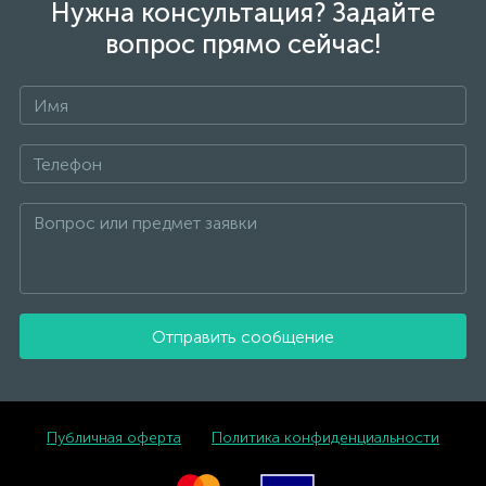
реальных из-за особенностей цветопередачи
Нужна консультация? Задайте
экрана
вопрос прямо сейчас!
Отправить сообщение
Публичная оферта
Политика конфиденциальности