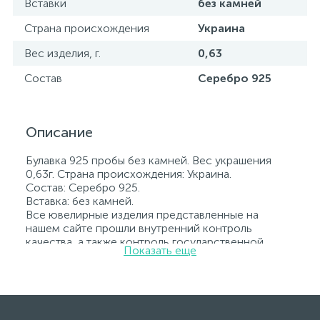
Вставки
без камней
Страна происхождения
Украина
Вес изделия, г.
0,63
Состав
Серебро 925
Описание
Булавка 925 пробы без камней. Вес украшения
0,63г. Страна происхождения: Украина.
Состав: Серебро 925.
Вставка: без камней.
Все ювелирные изделия представленные на
нашем сайте прошли внутренний контроль
качества, а также контроль государственной
Показать еще
пробирной службой Украины, на всех изделиях
стоит соответствующая проба. К каждому
ювелирному украшению прилагаются бирка с
указанием всех параметров.*Цвета изделий на
сайте могут незначительно отличаться от