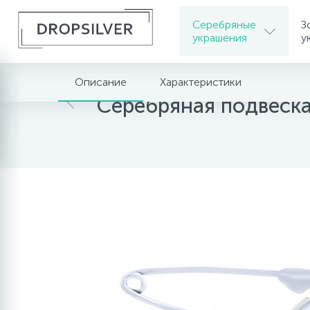
Серебряные
З
украшения
у
Описание
Характеристики
Главная
Серебряные украшения
Серебрян
Серебряная подвеска