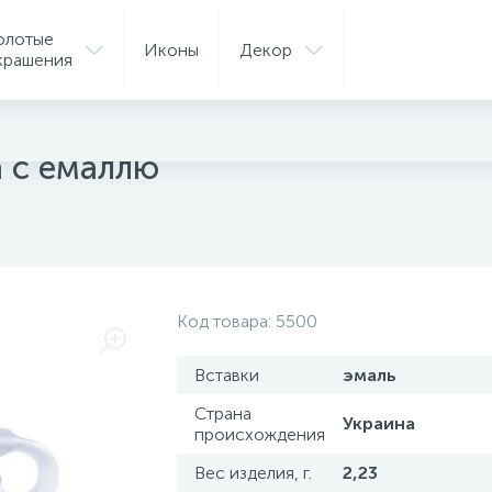
олотые
Иконы
Декор
крашения
ые аксессуары
 с емаллю
Код товара:
5500
Вставки
эмаль
Страна
Украина
происхождения
Вес изделия, г.
2,23