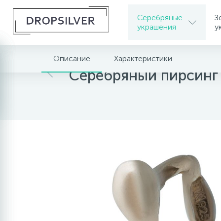
Серебряные
З
украшения
у
Описание
Характеристики
Главная
Серебряные украшения
Серебрян
Серебряный пирсинг 