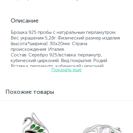
Описание
Брошка 925 пробы с натуральным перламутром.
Вес украшения 5,28г. Физический размер изделия
(высота*ширина): 30х20мм. Страна
происхождения: Италия.
Состав: Серебро 925/вставка: перламутр,
кубический цирконий. Вид покрытия: Родий
Вставка: перламутр, кубический цирконий.
Показать еще
Родированные украшения дольше сохраняют
свое первоначальное состояние, а именно цвет и
блеск металла. Все ювелирные изделия
представленные на нашем сайте прошли
Похожие товары
внутренний контроль качества, а также контроль
государственной пробирной службой Украины, на
всех изделиях стоит соответствующая проба. К
каждому ювелирному украшению прилагаются
бирка с указанием всех параметров.*Цвета
изделий на сайте могут незначительно отличаться
от реальных из-за особенностей цветопередачи