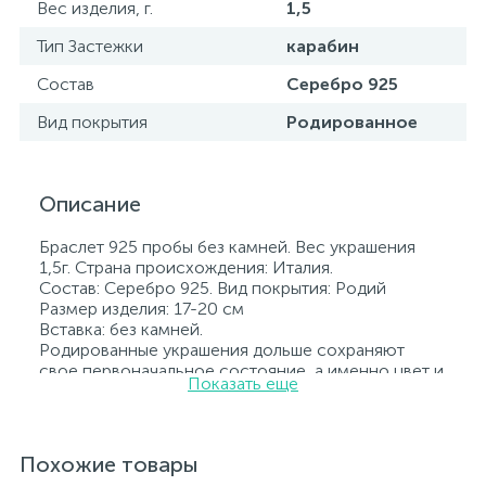
Вес изделия, г.
1,5
Тип Застежки
карабин
Состав
Серебро 925
Вид покрытия
Родированное
Описание
Браслет 925 пробы без камней. Вес украшения
1,5г. Страна происхождения: Италия.
Состав: Серебро 925. Вид покрытия: Родий
Размер изделия: 17-20 см
Вставка: без камней.
Родированные украшения дольше сохраняют
свое первоначальное состояние, а именно цвет и
Показать еще
блеск металла. Все ювелирные изделия
представленные на нашем сайте прошли
внутренний контроль качества, а также контроль
государственной пробирной службой Украины, на
Похожие товары
всех изделиях стоит соответствующая проба. К