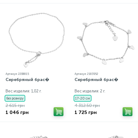
каждому ювелирному украшению прилагаются
бирка с указанием всех параметров.*Цвета
изделий на сайте могут незначительно отличаться
от реальных из-за особенностей цветопередачи
экрана
Артикул: 2208815
Артикул: 2183952
Серебряный брас�
Серебряный брас�
Вес изделия: 1,02 г.
Вес изделия: 2 г.
без розміру
17-20 см
2 615 грн
4 312.50 грн
1 046 грн
1 725 грн