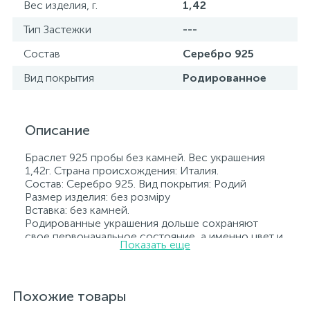
Вес изделия, г.
1,42
Тип Застежки
---
Состав
Серебро 925
Вид покрытия
Родированное
Описание
Браслет 925 пробы без камней. Вес украшения
1,42г. Страна происхождения: Италия.
Состав: Серебро 925. Вид покрытия: Родий
Размер изделия: без розміру
Вставка: без камней.
Родированные украшения дольше сохраняют
свое первоначальное состояние, а именно цвет и
Показать еще
блеск металла. Все ювелирные изделия
представленные на нашем сайте прошли
внутренний контроль качества, а также контроль
государственной пробирной службой Украины, на
Похожие товары
всех изделиях стоит соответствующая проба. К