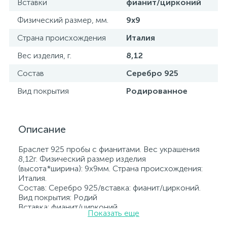
Вставки
фианит/цирконий
Физический размер, мм.
9х9
Страна происхождения
Италия
Вес изделия, г.
8,12
Состав
Серебро 925
Вид покрытия
Родированное
Описание
Браслет 925 пробы с фианитами. Вес украшения
8,12г. Физический размер изделия
(высота*ширина): 9х9мм. Страна происхождения:
Италия.
Состав: Серебро 925/вставка: фианит/цирконий.
Вид покрытия: Родий
Вставка: фианит/цирконий.
Показать еще
Родированные украшения дольше сохраняют
свое первоначальное состояние, а именно цвет и