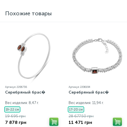
представленные на нашем сайте прошли
внутренний контроль качества, а также контроль
Похожие товары
государственной пробирной службой Украины, на
всех изделиях стоит соответствующая проба. К
каждому ювелирному украшению прилагаются
бирка с указанием всех параметров.*Цвета
изделий на сайте могут незначительно отличаться
от реальных из-за особенностей цветопередачи
экрана
Артикул: 2206736
Артикул: 2206194
Серебряный брас�
Серебряный брас�
Вес изделия: 8,47 г.
Вес изделия: 11,94 г.
19-22 см
17-20 см
19 695 грн
28 677.50 грн
7 878 грн
11 471 грн