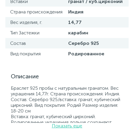
Вставки
гранат / куб.цирконий
Страна происхождения
Индия
Вес изделия, г.
14,77
Тип Застежки
карабин
Состав
Серебро 925
Вид покрытия
Родированное
Описание
Браслет 925 пробы с натуральным гранатом. Вес
украшения 14,77г. Страна происхождения: Индия.
Состав: Серебро 925/вставка: гранат, кубический
цирконий. Вид покрытия: Родий Размер изделия:
18-20 см
Вставка: гранат, кубический цирконий.
Родированные украшения дольше сохраняют
Показать еще
свое первоначальное состояние, а именно цвет и
блеск металла. Все ювелирные изделия